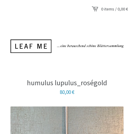
0 items / 0,00
€
humulus lupulus_roségold
80,00
€