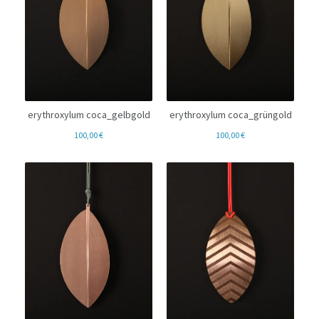
erythroxylum coca_gelbgold
erythroxylum coca_grüngold
100,00
€
100,00
€