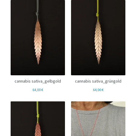
cannabis sativa_gelbgold
cannabis sativa_grüngold
64,00
€
64,00
€