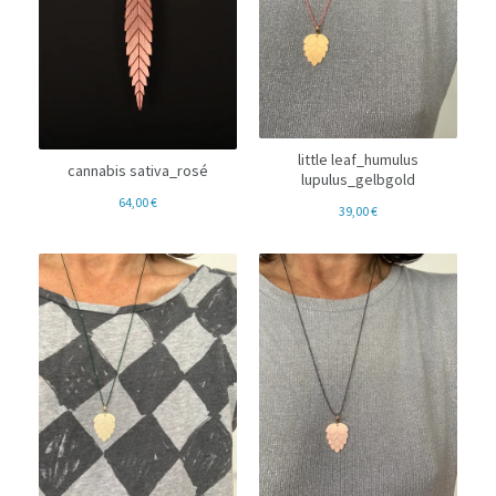
little leaf_humulus
cannabis sativa_rosé
lupulus_gelbgold
64,00
€
39,00
€