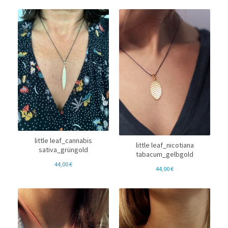
little leaf_cannabis
little leaf_nicotiana
sativa_grüngold
tabacum_gelbgold
44,00
€
44,00
€